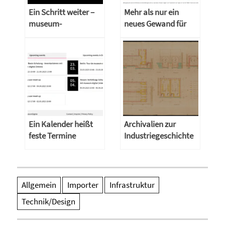
Ein Schritt weiter –
Mehr als nur ein
museum-
neues Gewand für
digital:sachsen-
museum-digital
anhalt auf dem Weg
zur europeana
Ein Kalender heißt
Archivalien zur
feste Termine
Industriegeschichte
digitalisieren und
sichtbar machen
Allgemein
Importer
Infrastruktur
Technik/Design