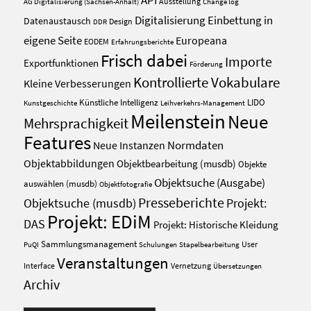
API
Ausstellung
AG Digitalisierung (Sachsen-Anhalt)
Change log
Digitalisierung
Einbettung in
Datenaustausch
Design
DDR
eigene Seite
Europeana
EODEM
Erfahrungsberichte
Frisch dabei
Importe
Exportfunktionen
Förderung
Kontrollierte Vokabulare
Kleine Verbesserungen
Künstliche Intelligenz
LIDO
Kunstgeschichte
Leihverkehrs-Management
Meilenstein
Neue
Mehrsprachigkeit
Features
Normdaten
Neue Instanzen
Objektabbildungen
Objektbearbeitung (musdb)
Objekte
Objektsuche (Ausgabe)
auswählen (musdb)
Objektfotografie
Presseberichte
Projekt:
Objektsuche (musdb)
Projekt: EDiM
DAS
Projekt: Historische Kleidung
Sammlungsmanagement
User
PuQI
Schulungen
Stapelbearbeitung
Veranstaltungen
Interface
Vernetzung
Übersetzungen
Archiv