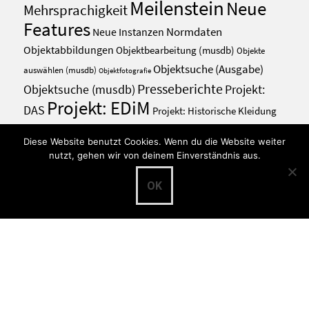
Meilenstein
Neue
Mehrsprachigkeit
Features
Normdaten
Neue Instanzen
Objektabbildungen
Objektbearbeitung (musdb)
Objekte
Objektsuche (Ausgabe)
auswählen (musdb)
Objektfotografie
Presseberichte
Projekt:
Objektsuche (musdb)
Projekt: EDiM
DAS
Projekt: Historische Kleidung
Sammlungsmanagement
PuQI
QR-Codes
Schulungen
Stapelbearbeitung
Diese Website benutzt Cookies. Wenn du die Website weiter
Veranstaltungen
User Interface
Vernetzung
Übersetzungen
nutzt, gehen wir von deinem Einverständnis aus.
Archiv
OK
Archiv
English
Deutsch
Magyar
العربية
Українська