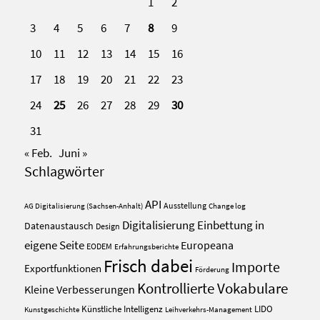
1
2
3
4
5
6
7
8
9
10
11
12
13
14
15
16
17
18
19
20
21
22
23
24
25
26
27
28
29
30
31
« Feb.
Juni »
Schlagwörter
API
Ausstellung
AG Digitalisierung (Sachsen-Anhalt)
Change log
Digitalisierung
Einbettung in
Datenaustausch
Design
eigene Seite
Europeana
EODEM
Erfahrungsberichte
Frisch dabei
Importe
Exportfunktionen
Förderung
Kontrollierte Vokabulare
Kleine Verbesserungen
Künstliche Intelligenz
LIDO
Kunstgeschichte
Leihverkehrs-Management