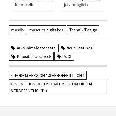
für musdb
jetzt möglich
musdb
museum-digital:qa
Technik/Design
AG Minimaldatensatz
Neue Features
Plausibilitätscheck
PuQI
Beitragsnavigation
←
EODEM VERSION 1.0 VERÖFFENTLICHT
EINE MILLION OBJEKTE MIT MUSEUM-DIGITAL
VERÖFFENTLICHT
→