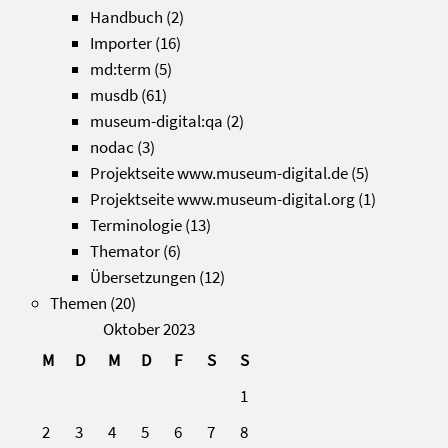
Handbuch
(2)
Importer
(16)
md:term
(5)
musdb
(61)
museum-digital:qa
(2)
nodac
(3)
Projektseite www.museum-digital.de
(5)
Projektseite www.museum-digital.org
(1)
Terminologie
(13)
Themator
(6)
Übersetzungen
(12)
Themen
(20)
Oktober 2023
M
D
M
D
F
S
S
1
2
3
4
5
6
7
8