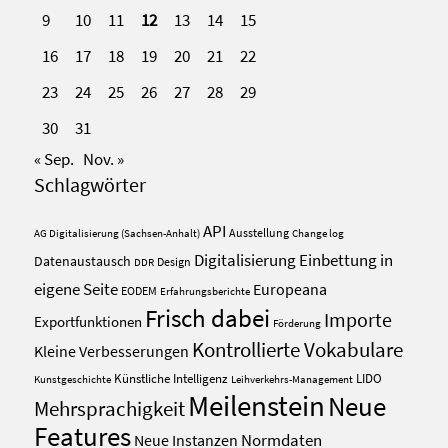
9
10
11
12
13
14
15
16
17
18
19
20
21
22
23
24
25
26
27
28
29
30
31
« Sep.
Nov. »
Schlagwörter
API
Ausstellung
AG Digitalisierung (Sachsen-Anhalt)
Change log
Digitalisierung
Einbettung in
Datenaustausch
Design
DDR
eigene Seite
Europeana
EODEM
Erfahrungsberichte
Frisch dabei
Importe
Exportfunktionen
Förderung
Kontrollierte Vokabulare
Kleine Verbesserungen
Künstliche Intelligenz
LIDO
Kunstgeschichte
Leihverkehrs-Management
Meilenstein
Neue
Mehrsprachigkeit
Features
Normdaten
Neue Instanzen