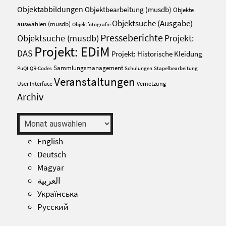
Objektabbildungen
Objektbearbeitung (musdb)
Objekte
Objektsuche (Ausgabe)
auswählen (musdb)
Objektfotografie
Presseberichte
Projekt:
Objektsuche (musdb)
Projekt: EDiM
DAS
Projekt: Historische Kleidung
Sammlungsmanagement
PuQI
QR-Codes
Schulungen
Stapelbearbeitung
Veranstaltungen
User Interface
Vernetzung
Archiv
Archiv
English
Deutsch
Magyar
العربية
Українська
Русский