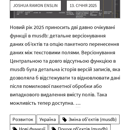
JOSHUA RAMON ENSLIN
13. СІЧНЯ 2025
Новий рік 2025 приносить дві давно очікувані
функції в musdb: детальне версіонування
даних об’єктів та опцію пакетного перенесення
даних між текстовими полями. Версіонування
Центральною та довго відсутньою функцією в
musdb була детальна історія версій записів, яка
дозволяла б відстежувати та відновлювати дані
після помилкової пакетної обробки або
випадкового видалення вмісту полів. Така
можливість тепер доступна.
…
Розвиток
Україна
Зміна об'єктів (musdb)
Нові функції
Пошук об'єктів (musdb)