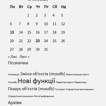
Пн
Вт
Ср
Чт
Пт
Сб
Нд
1
2
3
4
5
6
7
8
9
10
11
12
13
14
15
16
17
18
19
20
21
22
23
24
25
26
27
28
29
30
31
« Лис
Лют »
Позначки
Зміна об'єктів (musdb)
Інтеграції
Користувацькі звіти
Нові функції
(musdb)
Перегляд карти
Переклади
Пошук об'єктів (musdb)
Туторіал
Управління виставками
Управління позиками
Фотографування
Архіви