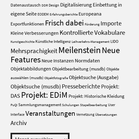
Digitalisierung
Einbettung in
Datenaustausch
Design
DDR
eigene Seite
Europeana
EODEM
Erfahrungsberichte
Frisch dabei
Importe
Exportfunktionen
Förderung
Kontrollierte Vokabulare
Kleine Verbesserungen
Künstliche Intelligenz
LIDO
Kunstgeschichte
Leihverkehrs-Management
Meilenstein
Neue
Mehrsprachigkeit
Features
Normdaten
Neue Instanzen
Objektabbildungen
Objektbearbeitung (musdb)
Objekte
Objektsuche (Ausgabe)
auswählen (musdb)
Objektfotografie
Presseberichte
Projekt:
Objektsuche (musdb)
Projekt: EDiM
DAS
Projekt: Historische Kleidung
Sammlungsmanagement
User
PuQI
Schulungen
Stapelbearbeitung
Veranstaltungen
Interface
Vernetzung
Übersetzungen
Archiv
Archiv