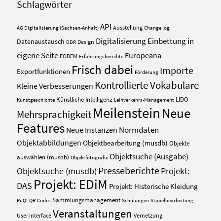
Schlagwörter
API
Ausstellung
AG Digitalisierung (Sachsen-Anhalt)
Change log
Digitalisierung
Einbettung in
Datenaustausch
Design
DDR
eigene Seite
Europeana
EODEM
Erfahrungsberichte
Frisch dabei
Importe
Exportfunktionen
Förderung
Kontrollierte Vokabulare
Kleine Verbesserungen
Künstliche Intelligenz
LIDO
Kunstgeschichte
Leihverkehrs-Management
Meilenstein
Neue
Mehrsprachigkeit
Features
Normdaten
Neue Instanzen
Objektabbildungen
Objektbearbeitung (musdb)
Objekte
Objektsuche (Ausgabe)
auswählen (musdb)
Objektfotografie
Presseberichte
Projekt:
Objektsuche (musdb)
Projekt: EDiM
DAS
Projekt: Historische Kleidung
Sammlungsmanagement
PuQI
QR-Codes
Schulungen
Stapelbearbeitung
Veranstaltungen
User Interface
Vernetzung