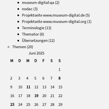
museum-digital:qa
(2)
nodac
(3)
Projektseite www.museum-digital.de
(5)
Projektseite www.museum-digital.org
(1)
Terminologie
(13)
Themator
(6)
Übersetzungen
(12)
Themen
(20)
Juni 2025
M
D
M
D
F
S
S
1
2
3
4
5
6
7
8
9
10
11
12
13
14
15
16
17
18
19
20
21
22
23
24
25
26
27
28
29