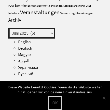
Sammlungsmanagement
User
PuQI
Schulungen
Stapelbearbeitung
Veranstaltungen
Interface
Vernetzung
Übersetzungen
Archiv
Archiv
English
Deutsch
Magyar
العربية
Українська
Русский
Diese Website benutzt Cookies. Wenn du die Website weiter
nutzt, gehen wir von deinem Einverständnis aus.
© 2026 museum-digital: blog
OK