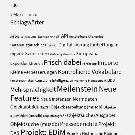
30
« März
Juli »
Schlagwörter
API
Ausstellung
AG Digitalisierung (Sachsen-Anhalt)
Change log
Digitalisierung
Einbettung in
Datenaustausch
Design
DDR
eigene Seite
Europeana
EODEM
Erfahrungsberichte
Frisch dabei
Importe
Exportfunktionen
Förderung
Kontrollierte Vokabulare
Kleine Verbesserungen
Künstliche Intelligenz
LIDO
Kunstgeschichte
Leihverkehrs-Management
Meilenstein
Neue
Mehrsprachigkeit
Features
Normdaten
Neue Instanzen
Objektabbildungen
Objektbearbeitung (musdb)
Objekte
Objektsuche (Ausgabe)
auswählen (musdb)
Objektfotografie
Presseberichte
Projekt:
Objektsuche (musdb)
Projekt: EDiM
DAS
Projekt: Historische Kleidung