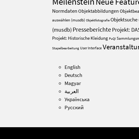
Meilenstein
Neue Featur
Normdaten
Objektabbildungen
Objektbea
Objektsuche 
auswählen (musdb)
Objektfotografie
Presseberichte
Projekt: DA
(musdb)
Projekt: Historische Kleidung
Sammlungs
PuQI
Veranstalt
User Interface
Stapelbearbeitung
English
Deutsch
Magyar
العربية
Українська
Русский