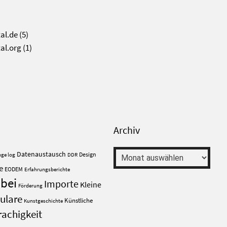
al.de
(5)
al.org
(1)
Archiv
Archiv
Datenaustausch
Design
ge log
DDR
e
EODEM
Erfahrungsberichte
abei
Importe
Kleine
Förderung
bulare
Künstliche
Kunstgeschichte
achigkeit