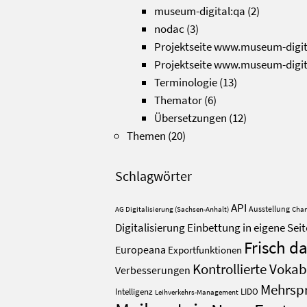
museum-digital:qa
(2)
nodac
(3)
Projektseite www.museum-digit
Projektseite www.museum-digit
Terminologie
(13)
Themator
(6)
Übersetzungen
(12)
Themen
(20)
Schlagwörter
API
Ausstellung
AG Digitalisierung (Sachsen-Anhalt)
Chan
Digitalisierung
Einbettung in eigene Seit
Frisch d
Europeana
Exportfunktionen
Kontrollierte Voka
Verbesserungen
Mehrspr
Intelligenz
LIDO
Leihverkehrs-Management