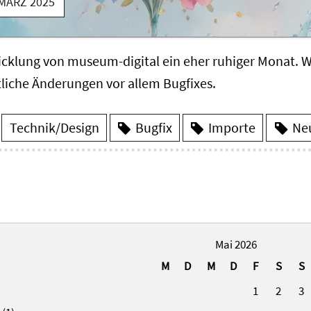
 MÄRZ 2025
icklung von museum-digital ein eher ruhiger Monat. 
tliche Änderungen vor allem Bugfixes.
Technik/Design
Bugfix
Importe
Ne
Mai 2026
M
D
M
D
F
S
S
1
2
3